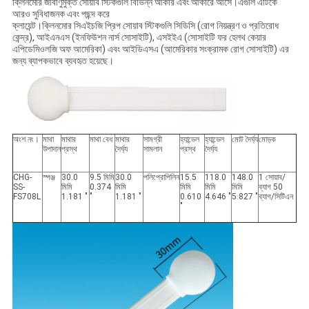
ক্লিনমোর জীবাণুমুক্ত সোয়াব স্টিকগুলি বিভিন্ন আকার এবং আকারে আসে।এগুলি এটিকে
আরও সুবিধাজনক এবং পছন্দ করে
ক্লায়েন্ট।ক্লিনমোর সিএইচজি প্রিপ সোয়াব স্টিকগুলি সিডিসি (রোগ নিয়ন্ত্রণ ও প্রতিরোধ
কেন্দ্র), আইএনএস (ইনফিউশন নার্স সোসাইটি), এসইইএ (সোসাইটি ফর হেলথ কেয়ার
এপিডেমিওলজি অফ আমেরিকা) এবং আইডিএসএ (আমেরিকার সংক্রামক রোগ সোসাইটি) এর
জন্য ব্যাপকভাবে ব্যবহৃত হয়েছে।
অংশ নং।
মাথা
মাথার
মাথা বেধ
মাথার
সামগ্রী
হ্যান্ডেল
হ্যান্ডেল
মোট দৈর্ঘ্য
মোড়ক
উপাদান
প্রস্থ
দৈর্ঘ্য
সামলান
প্রস্থ
দৈর্ঘ্য
CHG-
স্পঞ্জ
30.0
9.5 মিমি
30.0
পলিপ্রোপিলিন
15.5
118.0
148.0
1 সোয়াব/
SS-
মিমি
0.374
মিমি
মিমি
মিমি
মিমি
ব্যাগ 50
FS708L
1.181 "
"
1.181 "
0.610
4.646 "
5.827 "
ব্যাগ/সিটিএন
"