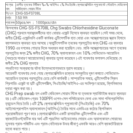
পণ্যের
রোগীর ত্বকের নির্বীজন %০% আইপিএ ২% সিএইচজি ক্লোরহেক্সিডিন গ্লুকোনেট স্টেরাইল মেডিকেল
নাম
সার্জিক্যাল সোয়াব স্টিক
পি/এন
CHG-SS-FS708L
দৈর্ঘ্য
150 মিমি
প্যাকেজ
50pcs/বক্স ； 1000pcs/ctn
ক্লিনমোর CHG-SS-FS708L Chg Swabs Chlorhexidine Gluconate
(CHG) প্রথমে স্বাস্থ্যকর্মীদের হাত ধোয়ার এজেন্ট হিসেবে ব্যবহৃত হয়েছিল।সেই সময় থেকে,
জলীয় CHG এজেন্টগুলি একটি কার্যকর এন্টিসেপটিক হাত ধোয়া এবং অস্ত্রোপচারের স্ক্রাব হিসাবে
ব্যাপকভাবে ব্যবহৃত হয়ে আসছে।অ্যান্টিসেপটিক ত্বকের প্রস্তুতির জন্য CHG এর ব্যবহার
1990 এর দশকের গোড়ার দিকে অধ্যয়ন করা হয়েছিল।ডাঃ .মাকি অস্ত্রোপচারের আগে ত্বকের
প্রস্তুতির জন্য 2% জলীয় CHG, 70% অ্যালকোহল এবং 10% পোভিডোন-আয়োডিন
(সবচেয়ে সাধারণ আয়োডোফর) ব্যবহার তুলনা করেছেন।এই গবেষণার ফলাফল দেখিয়েছে যে
জলীয় 2% CHG ব্যবহার
পদ্ধতিগত সংক্রমণের ঘটনা উল্লেখযোগ্যভাবে হ্রাস করেছে।
আরেকটি গবেষণায় দেখা গেছে ক্লোরহেক্সিডিন রক্তের সংস্কৃতির দূষণ কমাতে পোভিডোন-
আয়োডিন ত্বকের প্রস্তুতির চেয়ে বেশি কার্যকরী। সাম্প্রতিক সময়ে, এন্টিসেপটিক স্কিন
প্রিপারিং এজেন্ট যা দুটি এন্টিসেপটিক্স, সিএইচজি/আইপিএ-এর সংমিশ্রণ রয়েছে, ক্লিনিকদের
দ্বারা পছন্দ করা হয়।
CHG Prep swab হল একটি মেডিকেল সোয়াব স্টিক যা ত্বককে স্যানিটাইজ করতে ব্যবহৃত
হয়।এটি মেডিকেল-গ্রেড 100PPI ওপেন-সেল পলিউরেথেন ফেনা এবং সাদা পলিপ্রোপিলিন
হ্যান্ডেল দিয়ে তৈরি।এটি 2% ক্লোরহেক্সিডিন গ্লুকোনেট (সিএইচজি) এবং 70%
আইসোপ্রোপাইল অ্যালকোহল (আইপিএ) তৈরির সাথে এফডিএর কঠোর ক্লিনিকাল
প্রয়োজনীয়তা পূরণ করে।ক্লোরহেক্সিডিন একটি রাসায়নিক এন্টিসেপটিক এবং এটি
ব্যাকটেরিওস্ট্যাটিক যার অর্থ এটি প্রচলিত আইডোফোর সোয়াব এবং অ্যালকোহল সোয়াবের
তুলনায় গ্রাম-পজিটিভ এবং গ্রাম-নেতিবাচক উভয় জীবাণু এমনকি আরও বেশি ব্যাকটেরিয়াকে
হত্যা করতে পারে।