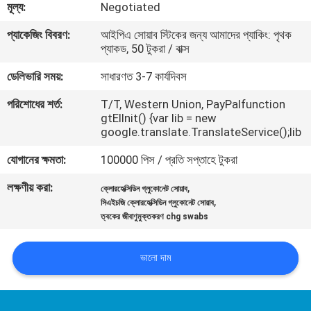
মূল্য:
Negotiated
নিয়ন্ত্রণ
প্যাকেজিং বিবরণ:
আইপিএ সোয়াব স্টিকের জন্য আমাদের প্যাকিং: পৃথক
প্যাকড, 50 টুকরা / বাক্স
যোগাযোগ
ডেলিভারি সময়:
সাধারণত 3-7 কার্যদিবস
করুন
পরিশোধের শর্ত:
T/T, Western Union, PayPalfunction
gtElInit() {var lib = new
খবর
google.translate.TranslateService();lib
যোগানের ক্ষমতা:
100000 পিস / প্রতি সপ্তাহে টুকরা
উদ্ধৃতির
লক্ষণীয় করা:
,
ক্লোরহেক্সিডিন গ্লুকোনেট সোয়াব
জন্য
,
সিএইচজি ক্লোরহেক্সিডিন গ্লুকোনেট সোয়াব
ত্বকের জীবাণুমুক্তকরণ chg swabs
আবেদন
ভালো দাম
সাইট
ম্যাপ