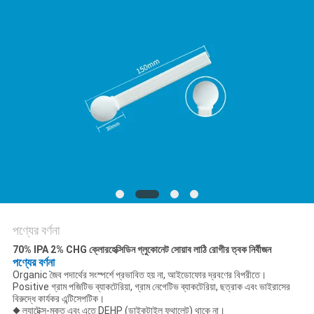
PRIVACY
POLICY
পণ্যের বর্ণনা
70% IPA 2% CHG ক্লোরহেক্সিডিন গ্লুকোনেট সোয়াব লাঠি রোগীর ত্বক নির্বীজন
পণ্যের বর্ণনা
Organic জৈব পদার্থের সংস্পর্শে প্রভাবিত হয় না, আইডোফোর দ্রবণের বিপরীতে।
Positive গ্রাম পজিটিভ ব্যাকটেরিয়া, গ্রাম নেগেটিভ ব্যাকটেরিয়া, ছত্রাক এবং ভাইরাসের
বিরুদ্ধে কার্যকর এন্টিসেপটিক।
◆ ল্যাটেক্স-মুক্ত এবং এতে DEHP (ডাইকটাইল ফথালেট) থাকে না।