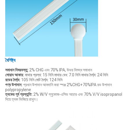
বৈশিষ্ট্য
সমাধান বিষয়বস্তু:
2% CHG এবং 70% IPA, উভয় বিশুদ্ধ সমাধান
সোয়াব আকার:
মাথার প্রস্থ:
15 মিমি
মাথার বেধ:
7.0 মিমি
মাথার দৈর্ঘ্য:
24 মিমি
রডের দৈর্ঘ্য:
105 মিমি
মোট দৈর্ঘ্য:
124 মিমি
পণ্য উপাদান:
প্রধান উপাদান আমদানি করা স্পঞ্জ 2%CHG+70%IPA রড উপাদান
polypropylene
ত্বকের পূর্ব প্রস্তুতি:
2% W/V গ্লুকোজ-এসিড আচার এবং 70% V/V isopropanol
দিয়ে ত্বক ভিজিয়ে রাখুন।