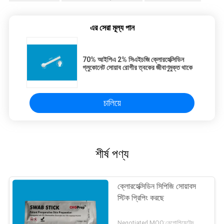
এর সেরা মূল্য পান
70% আইপিএ 2% সিএইচজি ক্লোরহেক্সিডিন
গ্লুকোনেট সোয়াব রোগীর ত্বকের জীবাণুমুক্ত থাকে
চালিয়ে
শীর্ষ পণ্য
ক্লোরহেক্সিডিন সিপিজি সোয়াবস
স্টিক প্রিপিং করছে
Negotiated MOQ:নেগোশিযেটেদ