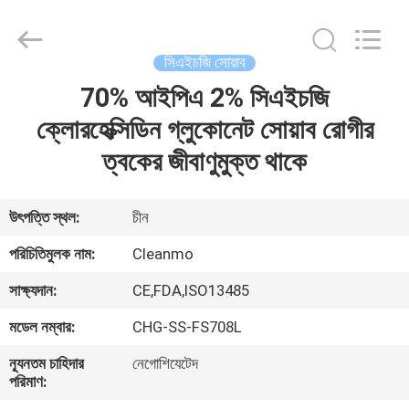
Shenzhen
Cleanmo
Technology
Co.,
Ltd.
সিএইচজি সোয়াব
All
Rights
Reserved.
70% আইপিএ 2% সিএইচজি
বাড়ি
ক্লোরহেক্সিডিন গ্লুকোনেট সোয়াব রোগীর
পণ্য
ত্বকের জীবাণুমুক্ত থাকে
আমাদের
উৎপত্তি স্থল:
চীন
সম্পর্কে
পরিচিতিমুলক নাম:
Cleanmo
সাক্ষ্যদান:
CE,FDA,ISO13485
কারখানা
মডেল নম্বার:
CHG-SS-FS708L
ভ্রমণ
ন্যূনতম চাহিদার
নেগোশিযেটেদ
পরিমাণ:
মান