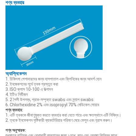
পণ্য ব্যবহার
অ্যাপ্লিকেশন
1. চিকিৎসা পেশাদারদের জন্য হাসপাতাল এবং ক্লিনিকের জন্য আদর্শ হোন
2. ইনজেকশনের পূর্বে ত্বক প্রস্তুত করা
3. ISO ক্লাস 10-100 এ উত্পাদন
4. ইটিও নির্বীজন
5. 2 শৈলী উপলব্ধ, প্রাক-সম্পৃক্ত swabs এবং স্ন্যাপ swabs
6. Chlorhexidine 2% এবং isopropyl 70% মেডিকেল সোয়াব
পণ্য ব্যবহার:
1. এটি ত্বককে জীবাণুমুক্ত করতে ব্যবহার করা যেতে পারে এবং ক্ষতস্থানে এটি নিষিদ্ধ।
2. ত্বকে ইনফেকশন সৃষ্টিকারী ব্যাকটেরিয়ার পরিমাণ মেরে ফেলুন এবং হ্রাস করুন।
পণ্য অনুস্মারক:
শুধুমাত্র বাহ্যিক এবং পেশাদারী ব্যবহারের জন্য।চোখ, কান এবং শ্লেষ্মা ঝিল্লির সাথে