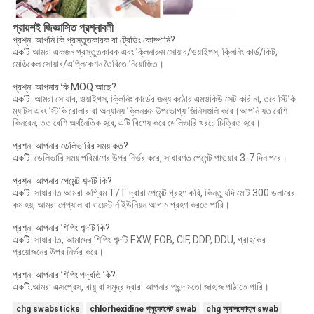
প্রায়শই জিজ্ঞাসিত প্রশ্নাবলী
প্রশ্ন: আপনি কি প্রস্তুতকারক বা ট্রেডিং কোম্পানি?
একটি:
আমরা একজন প্রস্তুতকারক এবং ক্লিনারুম সোয়াব/ওয়াইপস, ক্লিনিং কার্ড/কিট,
মেডিকেল সোয়াব/এপ্লিকেশন তৈরিতে নিয়োজিত।
প্রশ্ন: আপনার কি MOQ আছে?
একটি:
আমরা সোয়াব, ওয়াইপস, ক্লিনিং কার্ডের জন্য কঠোর এমওকিউ সেট করি না, তবে স্টিকি
ম্যাটস এবং স্টিকি রোলার বা অন্যান্য ক্লিনরুম উপভোগ্য জিনিসগুলি করে।আপনি যত বেশি
কিনবেন, তত বেশি অর্থনৈতিক হবে, এটি বিশেষ করে ডেলিভারি খরচে চিত্রিত হবে।
প্রশ্ন: আপনার ডেলিভারির সময় কত?
একটি:
ডেলিভারি সময় পরিমাণের উপর নির্ভর করে, সাধারণত পেমেন্ট পাওয়ার 3-7 দিন পরে।
প্রশ্ন: আপনার পেমেন্ট শব্দটি কি?
একটি:
সাধারণত আমরা অগ্রিম T/T দ্বারা পেমেন্ট গ্রহণ করি, কিন্তু যদি মোট 300 ডলারের
কম হয়, আমরা পেপ্যাল ​​বা ওয়েস্টার্ন ইউনিয়ন আগাম গ্রহণ করতে পারি।
প্রশ্ন: আপনার শিপিং শব্দটি কি?
একটি:
সাধারণত, আমাদের শিপিং শব্দটি EXW, FOB, CIF, DDP, DDU, গ্রাহকের
প্রয়োজনের উপর নির্ভর করে।
প্রশ্ন: আপনার শিপিং পদ্ধতি কি?
একটি:
আমরা এক্সপ্রেস, বায়ু বা সমুদ্র দ্বারা আপনার পছন্দ মতো জাহাজ পাঠাতে পারি।
chg swabsticks
chlorhexidine গ্লুকোনেট swab
chg অ্যালকোহল swab