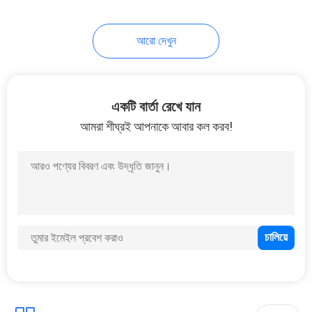
15
আরো দেখুন
নিষ্পত্তিযোগ্য নমুনা সোয়াব
একটি বার্তা রেখে যান
আমরা শীঘ্রই আপনাকে আবার কল করব!
26
সিএইচজি সোয়াব