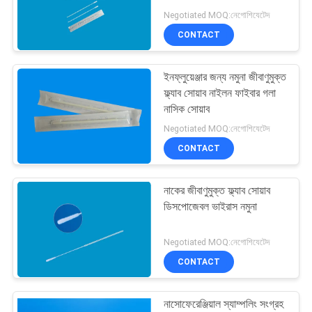
Negotiated MOQ:নেগোশিযেটেদ
PRIVACY
CONTACT
POLICY
12
ডিসপোজেবল জীবাণুমুক্ত
ইনফ্লুয়েঞ্জার জন্য নমুনা জীবাণুমুক্ত
ফ্ল্যাব সোয়াব নাইলন ফাইবার গলা
swab
নাসিক সোয়াব
Negotiated MOQ:নেগোশিযেটেদ
CONTACT
নাকের জীবাণুমুক্ত ফ্ল্যাব সোয়াব
13
ডিসপোজেবল ভাইরাস নমুনা
নাক গলা swab
Negotiated MOQ:নেগোশিযেটেদ
CONTACT
নাসোফেরেঞ্জিয়াল স্যাম্পলিং সংগ্রহ