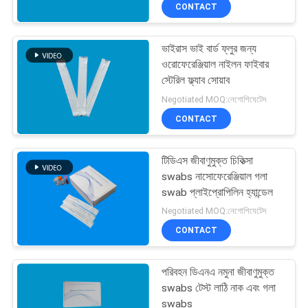
CONTACT
নিয়ন্ত্রণ
ভাইরাস ভাই বার্ড ফ্লুর জন্য
যোগাযোগ
12
ওরোফেরেঞ্জিয়াল নাইলন ফাইবার
করুন
স্টেরিল ফ্ল্যাব সোয়াব
নাইলন ফ্ল্যাব swabs
Negotiated MOQ:নেগোশিযেটেদ
CONTACT
খবর
টিডিএস জীবাণুমুক্ত চিকিত্সা
উদ্ধৃতির
swabs নাসোফেরেঞ্জিয়াল গলা
জন্য
swab প্লাইপ্রোপিলিন হ্যান্ডেল
32
Negotiated MOQ:নেগোশিযেটেদ
আবেদন
CONTACT
ক্লিনরুম swabs
সাইট
পরিবহন ডিএনএ নমুনা জীবাণুমুক্ত
ম্যাপ
swabs টেস্ট লাঠি নাক এবং গলা
swabs