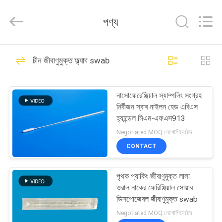
Shenzhen
Cleanmo
Technology
পণ্য
Co.,
Ltd.
All
Rights
Reserved.
বাড়ি
32
চীন জীবাণুমুক্ত ফ্ল্যাব swab
অনুনাসিক ঝাঁকুনী swabs
পণ্য
নাসোফেরেঞ্জিয়াল স্যাম্পলিং সংগ্রহ
নির্বীজন স্বাব নাইলন হেড এবিএস
আমাদের
হ্যান্ডেল সিএম-এফএস913
সম্পর্কে
Negotiated MOQ:নেগোশিযেটেদ
CONTACT
12
কারখানা
পৃথক প্যাকিং জীবাণুমুক্ত লালা
ভ্রমণ
জীবাণুমুক্ত ফ্ল্যাব swab
ওরাল নাকের ফেরিঞ্জিয়াল সোয়াব
ডিসপোজেবল জীবাণুমুক্ত swab
মান
Negotiated MOQ:নেগোশিযেটেদ