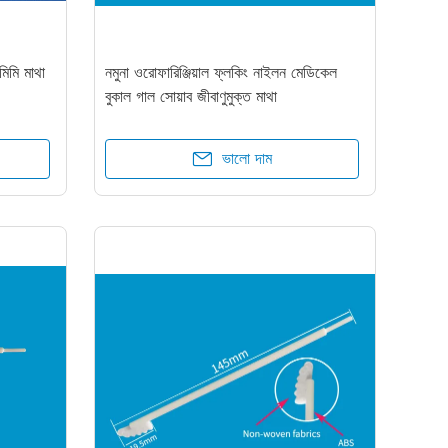
িমি মাথা
নমুনা ওরোফারিঞ্জিয়াল ফ্লকিং নাইলন মেডিকেল
বুকাল গাল সোয়াব জীবাণুমুক্ত মাথা
ভালো দাম