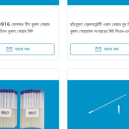
916 ফ্লোকড টিপ বুকাল সোয়াব
ছাঁচযুক্ত ব্রেকপয়েন্টটি ওরাল কেয়ার মু
নাইলন বুকাল সোয়াব কিট
বুকাল সোয়্যাবস সংগ্রহের কিট সিএম
ভালো দাম
ভালো দাম