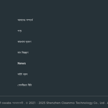
আমাদের সম্পর্কে
পণ্য
কারখানা ভ্রমণ
মান নিয়ন্ত্রণ
News
সাইট ম্যাপ
গোপনীয়তা নীতি
ক ঝাঁকুনী swabs সরবরাহকারী . © 2021 - 2025 Shenzhen Cleanmo Technology Co., Ltd 