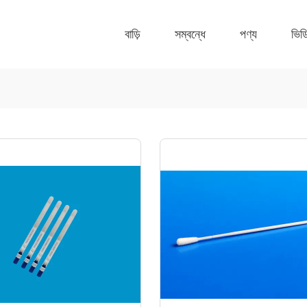
বাড়ি
সম্বন্ধে
পণ্য
ভিড