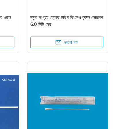
াব ওরাল
নমুনা সংগ্রহ ফ্লোড মাউথ ডিএনএ বুকাল সোয়াবস
6.0 মিমি হেড
ভালো দাম