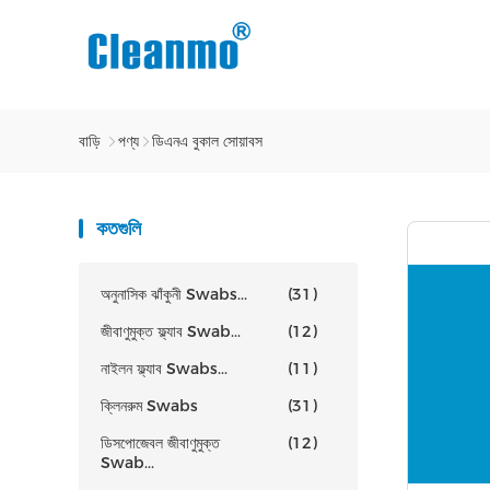
বাড়ি
পণ্য
ডিএনএ বুকাল সোয়াবস
কতগুলি
অনুনাসিক ঝাঁকুনী Swabs...
(31)
জীবাণুমুক্ত ফ্ল্যাব Swab...
(12)
নাইলন ফ্ল্যাব Swabs...
(11)
ক্লিনরুম Swabs
(31)
ডিসপোজেবল জীবাণুমুক্ত
(12)
Swab...