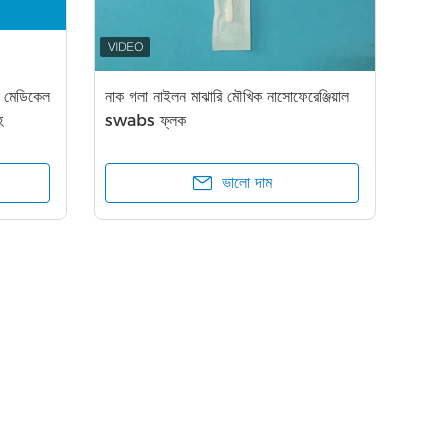
া মেডিকেল
নাক গলা নাইলন মাঝারি মৌখিক নাসোফেরেঞ্জিয়াল
হ
swabs ফ্লক
ভালো দাম